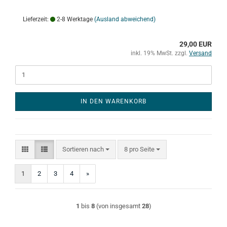
Lieferzeit:
2-8 Werktage
(Ausland abweichend)
29,00 EUR
inkl. 19% MwSt. zzgl.
Versand
IN DEN WARENKORB
Sortieren nach
pro Seite
Sortieren nach
8 pro Seite
1
2
3
4
»
1
bis
8
(von insgesamt
28
)