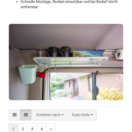
Schnelle Montage, flexibel einsetzbar und bei Bedarf leicht
entfernbar
Sortieren nach
pro Seite
Sortieren nach
8 pro Seite
1
2
3
4
»