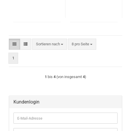
Sortieren nach
pro Seite
Sortieren nach
8 pro Seite
1
1
bis
4
(von insgesamt
4
)
Kundenlogin
E-
Mail-
Adresse