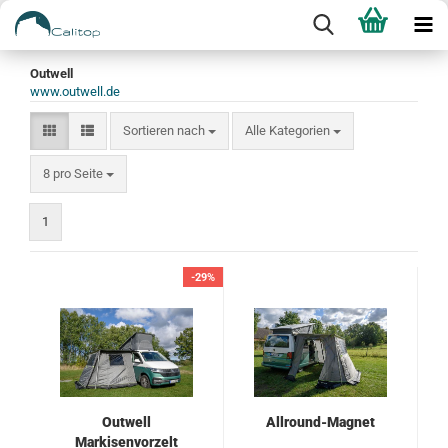
Outwell
www.outwell.de
Sortieren nach
Sortieren nach
Alle Kategorien
pro Seite
8 pro Seite
1
-29%
Outwell
Allround-Magnet
Markisenvorzelt