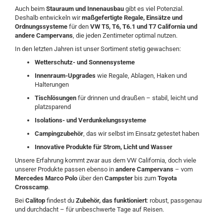
Auch beim
Stauraum und Innenausbau
gibt es viel Potenzial.
Deshalb entwickeln wir
maßgefertigte Regale, Einsätze und
Ordnungssysteme
für den
VW T5, T6, T6.1 und T7 California und
andere Campervans
, die jeden Zentimeter optimal nutzen.
In den letzten Jahren ist unser Sortiment stetig gewachsen:
Wetterschutz- und Sonnensysteme
Innenraum-Upgrades
wie Regale, Ablagen, Haken und
Halterungen
Tischlösungen
für drinnen und draußen – stabil, leicht und
platzsparend
Isolations- und Verdunkelungssysteme
Campingzubehör
, das wir selbst im Einsatz getestet haben
Innovative Produkte für Strom, Licht und Wasser
Unsere Erfahrung kommt zwar aus dem VW California, doch viele
unserer Produkte passen ebenso in
andere Campervans
– vom
Mercedes Marco Polo
über den
Campster
bis zum
Toyota
Crosscamp
.
Bei
Calitop
findest du
Zubehör, das funktioniert
: robust, passgenau
und durchdacht – für unbeschwerte Tage auf Reisen.