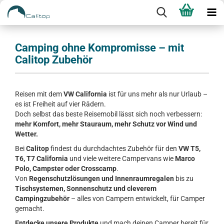
Camping ohne Kompromisse – mit
Calitop Zubehör
Reisen mit dem
VW California
ist für uns mehr als nur Urlaub –
es ist Freiheit auf vier Rädern.
Doch selbst das beste Reisemobil lässt sich noch verbessern:
mehr Komfort, mehr Stauraum, mehr Schutz vor Wind und
Wetter.
Bei
Calitop
findest du durchdachtes Zubehör für den
VW T5,
T6, T7 California
und viele weitere Campervans wie
Marco
Polo, Campster oder Crosscamp
.
Von
Regenschutzlösungen und Innenraumregalen
bis zu
Tischsystemen, Sonnenschutz und cleverem
Campingzubehör
– alles von Campern entwickelt, für Camper
gemacht.
Entdecke unsere Produkte
und mach deinen Camper bereit für