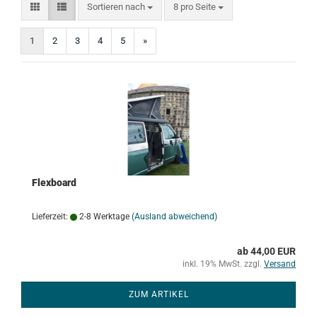
Sortieren nach
pro Seite
Sortieren nach
8 pro Seite
1
2
3
4
5
»
Flexboard
Lieferzeit:
2-8 Werktage
(Ausland abweichend)
ab 44,00 EUR
inkl. 19% MwSt. zzgl.
Versand
ZUM ARTIKEL