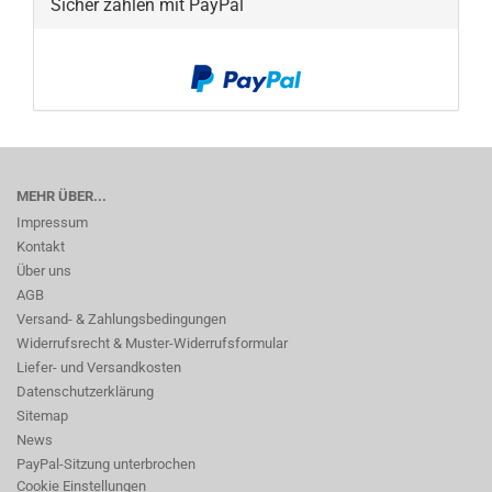
Sicher zahlen mit PayPal
MEHR ÜBER...
Impressum
Kontakt
Über uns
AGB
Versand- & Zahlungsbedingungen
Widerrufsrecht & Muster-Widerrufsformular
Liefer- und Versandkosten
Datenschutzerklärung
Sitemap
News
PayPal-Sitzung unterbrochen
Cookie Einstellungen