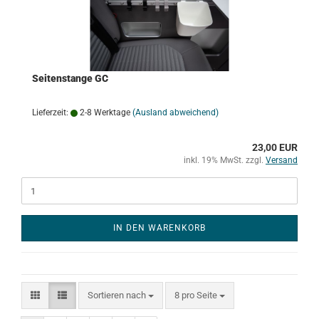
Seitenstange GC
Lieferzeit:
2-8 Werktage
(Ausland abweichend)
23,00 EUR
inkl. 19% MwSt. zzgl.
Versand
IN DEN WARENKORB
Sortieren nach
pro Seite
Sortieren nach
8 pro Seite