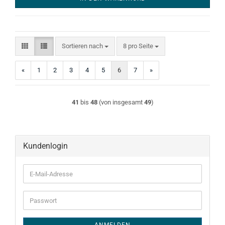
Sortieren nach
pro Seite
Sortieren nach
8 pro Seite
«
1
2
3
4
5
6
7
»
41
bis
48
(von insgesamt
49
)
Kundenlogin
E-
Mail-
Adresse
Passwort