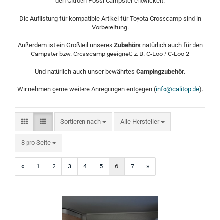
den Citroen Pössl Campster entwickelt.
Die Auflistung für kompatible Artikel für Toyota Crosscamp sind in
Vorbereitung.
Außerdem ist ein Großteil unseres
Zubehörs
natürlich auch für den
Campster bzw. Crosscamp geeignet: z. B. C-Loo / C-Loo 2
Und natürlich auch unser bewährtes
Campingzubehör.
Wir nehmen gerne weitere Anregungen entgegen (
info@calitop.de
).
Sortieren nach
Sortieren nach
Alle Hersteller
pro Seite
8 pro Seite
«
1
2
3
4
5
6
7
»