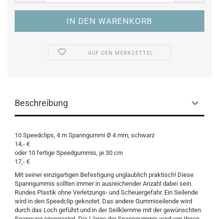
AUF DEN MERKZETTEL
Beschreibung
10 Speedclips, 4 m Spanngummi Ø 4 mm, schwarz
14,- €
oder 10 fertige Speedgummis, je 30 cm
17,- €
Mit seiner einzigartigen Befestigung unglaublich praktisch! Diese
Spanngummis sollten immer in ausreichender Anzahl dabei sein.
Rundes Plastik ohne Verletzungs- und Scheuergefahr. Ein Seilende
wird in den Speedclip geknotet. Das andere Gummiseilende wird
durch das Loch geführt und in der Seilklemme mit der gewünschten
Spannung eingerastet. Die Länge der Spanngummis wird von Ihnen