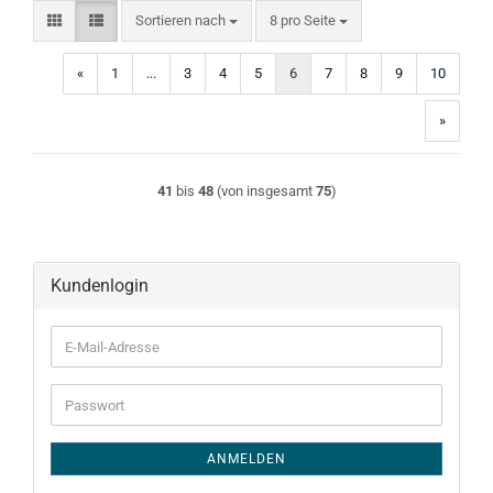
Sortieren nach
pro Seite
Sortieren nach
8 pro Seite
«
1
...
3
4
5
6
7
8
9
10
»
41
bis
48
(von insgesamt
75
)
Kundenlogin
E-
Mail-
Adresse
Passwort
ANMELDEN