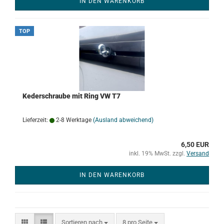
IN DEN WARENKORB
TOP
Kederschraube mit Ring VW T7
Lieferzeit:
2-8 Werktage
(Ausland abweichend)
6,50 EUR
inkl. 19% MwSt. zzgl.
Versand
IN DEN WARENKORB
Sortieren nach
pro Seite
Sortieren nach
8 pro Seite