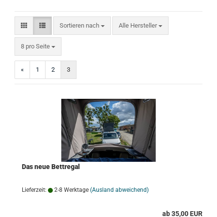
Sortieren nach
Sortieren nach
Alle Hersteller
pro Seite
8 pro Seite
«
1
2
3
Das neue Bettregal
Lieferzeit:
2-8 Werktage
(Ausland abweichend)
ab 35,00 EUR