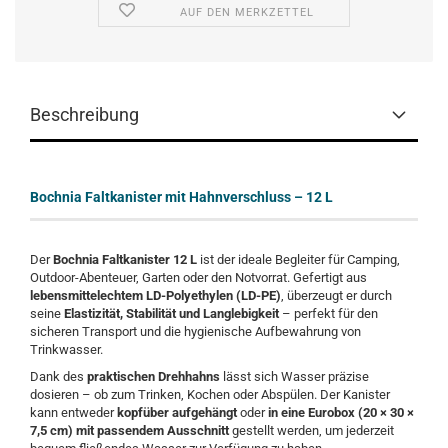
AUF DEN MERKZETTEL
Beschreibung
Bochnia Faltkanister mit Hahnverschluss – 12 L
Der
Bochnia Faltkanister 12 L
ist der ideale Begleiter für Camping,
Outdoor-Abenteuer, Garten oder den Notvorrat. Gefertigt aus
lebensmittelechtem LD-Polyethylen (LD-PE)
, überzeugt er durch
seine
Elastizität, Stabilität und Langlebigkeit
– perfekt für den
sicheren Transport und die hygienische Aufbewahrung von
Trinkwasser.
Dank des
praktischen Drehhahns
lässt sich Wasser präzise
dosieren – ob zum Trinken, Kochen oder Abspülen. Der Kanister
kann entweder
kopfüber aufgehängt
oder
in eine Eurobox (20 × 30 ×
7,5 cm) mit passendem Ausschnitt
gestellt werden, um jederzeit