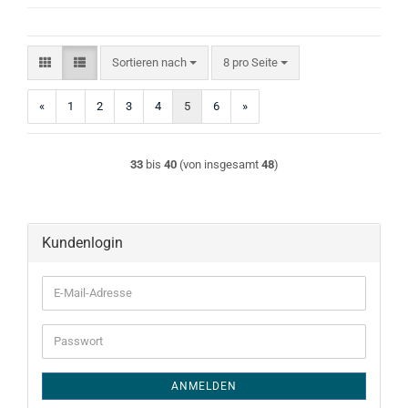
Sortieren nach
pro Seite
Sortieren nach
8 pro Seite
«
1
2
3
4
5
6
»
33
bis
40
(von insgesamt
48
)
Kundenlogin
E-
Mail-
Adresse
Passwort
ANMELDEN