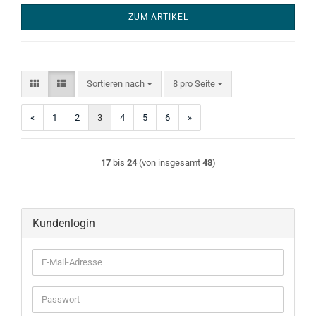
ZUM ARTIKEL
Sortieren nach
pro Seite
Sortieren nach
8 pro Seite
«
1
2
3
4
5
6
»
17
bis
24
(von insgesamt
48
)
Kundenlogin
E-
Mail-
Adresse
Passwort