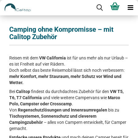
Camping ohne Kompromisse – mit
Calitop Zubehör
Reisen mit dem
VW California
ist für uns mehr als nur Urlaub –
es ist Freiheit auf vier Rädern.
Doch selbst das beste Reisemobil lässt sich noch verbessern:
mehr Komfort, mehr Stauraum, mehr Schutz vor Wind und
Wetter.
Bei
Calitop
findest du durchdachtes Zubehör für den
VW T5,
T6, T7 California
und viele weitere Campervans wie
Marco
Polo, Campster oder Crosscamp
.
Von
Regenschutzlösungen und Innenraumregalen
bis zu
Tischsystemen, Sonnenschutz und cleverem
Campingzubehör
– alles von Campern entwickelt, für Camper
gemacht.
Entdecke unsere Produkte
und mach deinen Camper bereit für