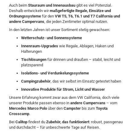
Auch beim
Stauraum und Innenausbau
gibt es viel Potenzial.
Deshalb entwickeln wir
maßgefertigte Regale, Einsätze und
Ordnungssysteme
für den
VW T5, T6, T6.1 und T7 California und
andere Campervans
, die jeden Zentimeter optimal nutzen.
In den letzten Jahren ist unser Sortiment stetig gewachsen:
Wetterschutz- und Sonnensysteme
Innenraum-Upgrades
wie Regale, Ablagen, Haken und
Halterungen
Tischlösungen
für drinnen und draußen – stabil, leicht und
platzsparend
Isolations- und Verdunkelungssysteme
Campingzubehör
, das wir selbst im Einsatz getestet haben
Innovative Produkte für Strom, Licht und Wasser
Unsere Erfahrung kommt zwar aus dem VW California, doch viele
unserer Produkte passen ebenso in
andere Campervans
– vom
Mercedes Marco Polo
über den
Campster
bis zum
Toyota
Crosscamp
.
Bei
Calitop
findest du
Zubehör, das funktioniert
: robust, passgenau
und durchdacht – für unbeschwerte Tage auf Reisen.