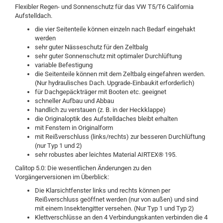
Flexibler Regen- und Sonnenschutz für das VW T5/T6 California
Aufstelldach.
die vier Seitenteile können einzeln nach Bedarf eingehakt
werden
sehr guter Nässeschutz für den Zeltbalg
sehr guter Sonnenschutz mit optimaler Durchlüftung
variable Befestigung
die Seitenteile können mit dem Zeltbalg eingefahren werden.
(Nur hydraulisches Dach. Upgrade-Einbaukit erforderlich)
für Dachgepäckträger mit Booten etc. geeignet
schneller Aufbau und Abbau
handlich zu verstauen (z. B. in der Heckklappe)
die Originaloptik des Aufstelldaches bleibt erhalten
mit Fenstern in Originalform
mit Reißverschluss (links/rechts) zur besseren Durchlüftung
(nur Typ 1 und 2)
sehr robustes aber leichtes Material AIRTEX® 195.
Calitop 5.0: Die wesentlichen Änderungen zu den
Vorgängerversionen im Überblick:
Die Klarsichtfenster links und rechts können per
Reißverschluss geöffnet werden (nur von außen) und sind
mit einem Insektengitter versehen. (Nur Typ 1 und Typ 2)
Klettverschlüsse an den 4 Verbindungskanten verbinden die 4