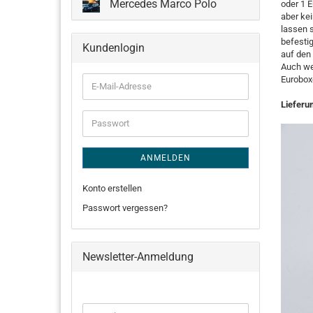
Mercedes Marco Polo
oder 1 
aber kei
lassen 
befestig
Kundenlogin
auf den 
Auch we
Eurobox
E-
Mail-
Lieferu
Adresse
Passwort
ANMELDEN
Konto erstellen
Passwort vergessen?
Newsletter-Anmeldung
WEITER