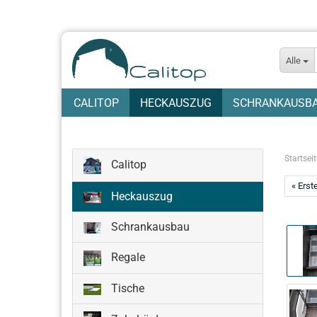
Alle
CALITOP
HECKAUSZUG
SCHRANKAUSB
Startseit
Calitop
« Erst
Heckauszug
Schrankausbau
Regale
Tische