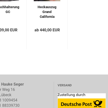
schhalterung
Heckauszug
GC
Grand
California
bis Bj. 2025
39,00 EUR
ab 440,00 EUR
, Hauke Seger
VERSAND
er Weg 16
Lübeck
8 1009454
1 88339730