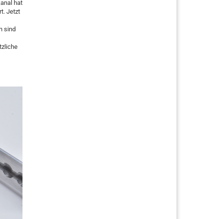
anal hat
t. Jetzt
n sind
tzliche