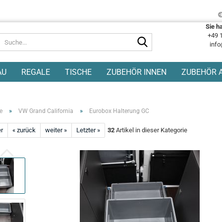
Sie h
+49 
Suche...
info
AU
REGALE
TISCHE
ZUBEHÖR INNEN
ZUBEHÖR 
»
»
e
VW Grand California
Eurobox Halterung GC
er
« zurück
weiter »
Letzter »
32
Artikel in dieser Kategorie