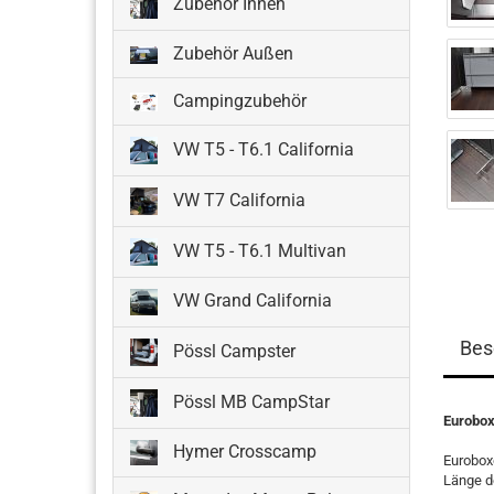
Zubehör Innen
Zubehör Außen
Campingzubehör
VW T5 - T6.1 California
VW T7 California
VW T5 - T6.1 Multivan
VW Grand California
Bes
Pössl Campster
Pössl MB CampStar
Eurobox
Hymer Crosscamp
Eurobox
Länge d