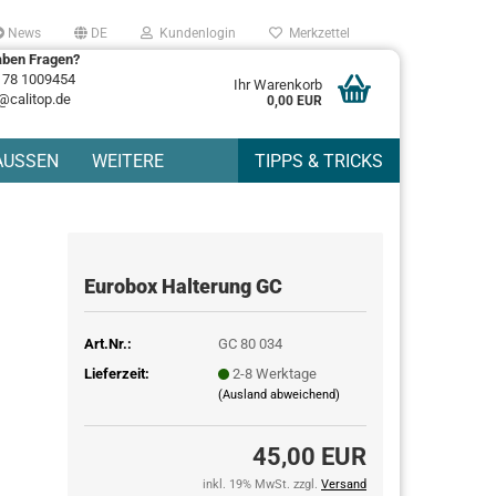
News
DE
Kundenlogin
Merkzettel
aben Fragen?
178 1009454
Ihr Warenkorb
@calitop.de
0,00 EUR
AUSSEN
WEITERE
TIPPS & TRICKS
Eurobox Halterung GC
Art.Nr.:
GC 80 034
Lieferzeit:
2-8 Werktage
(Ausland abweichend)
45,00 EUR
inkl. 19% MwSt. zzgl.
Versand