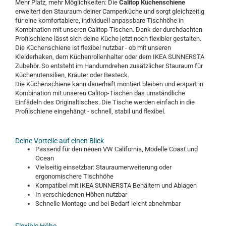
Mehr Platz, mehr Möglichkeiten: Die
Calitop Küchenschiene
erweitert den Stauraum deiner Camperküche und sorgt gleichzeitig
für eine komfortablere, individuell anpassbare Tischhöhe in
Kombination mit unseren Calitop-Tischen. Dank der durchdachten
Profilschiene lässt sich deine Küche jetzt noch flexibler gestalten.
Die Küchenschiene ist flexibel nutzbar - ob mit unseren
Kleiderhaken, dem Küchenrollenhalter oder dem IKEA SUNNERSTA
Zubehör. So entsteht im Handumdrehen zusätzlicher Stauraum für
Küchenutensilien, Kräuter oder Besteck.
Die Küchenschiene kann dauerhaft montiert bleiben und erspart in
Kombination mit unseren Calitop-Tischen das umständliche
Einfädeln des Originaltisches. Die Tische werden einfach in die
Profilschiene eingehängt - schnell, stabil und flexibel.
Deine Vorteile auf einen Blick
Passend für den neuen VW California, Modelle Coast und
Ocean
Vielseitig einsetzbar: Stauraumerweiterung oder
ergonomischere Tischhöhe
Kompatibel mit IKEA SUNNERSTA Behältern und Ablagen
In verschiedenen Höhen nutzbar
Schnelle Montage und bei Bedarf leicht abnehmbar