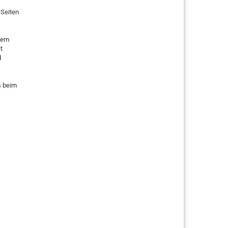
 Seiten
 dem
t
d
ls beim