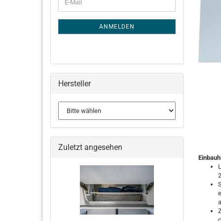
E-
ZUR
Mail
NEWSLETTER-
ANMELDUNG
ANMELDEN
Hersteller
Zuletzt angesehen
Einbauh
2
S
e
a
Z