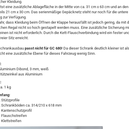
cher Kleidung.
tst eine zusätzliche Ablagefläche in der Mitte von ca. 31 cm x 63 cm und an den
eils 21 cm x 30 cm. Das serienmäßige Gepäcknetz steht nur noch für die untere
g zur Verfügung.
hr, dass Kleidung beim Öffnen der Klappe herausfällt ist jedoch gering, da mit
ichen Regal nicht so hoch gestapelt werden muss. Eine zusätzliche Sicherung mi
nen ist nicht erforderlich. Durch die Kett-Flauschverbindung wird ein fester un
reier Sitz erreicht.
 Schrankausbau
passt nicht für GC 680
! Da dieser Schrank deutlich kleiner ist a
cht eine zusätzliche Ebene für dieses Fahrzeug wenig Sinn.
:
Aluminium Dibond, 3 mm, weiß
Stützwinkel aus Aluminium
:
a. 1 kg
mfang
:
 Stützprofile
2 Schrankböden ca. 314/210 x 618 mm
 Kantenschutzprofil
 Flauschstreifen
 Klettstreifen