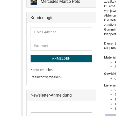
Mercedes Marco Polo
zusätzli
Du erhäl
von jew
Abteilun
Kundenlogin
Die Gefa
zusätzl
Gummilei
E-
klapperf
Mail-
Adresse
Dieser
Passwort
600, ma
Material
ANMELDEN
Konto erstellen
Gewicht
Passwort vergessen?
c
Lieferu
2
Newsletter-Anmeldung
1
1
1
WEITER