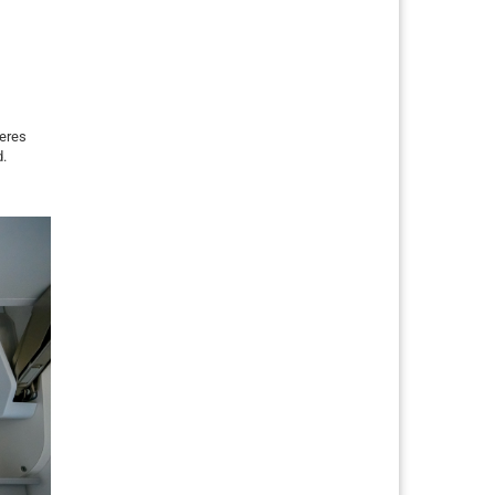
teres
d.