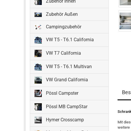
Zubehör Innen
Zubehör Außen
Campingzubehör
VW T5 - T6.1 California
VW T7 California
VW T5 - T6.1 Multivan
VW Grand California
Bes
Pössl Campster
Pössl MB CampStar
Schrank
Hymer Crosscamp
Mit die
weitere