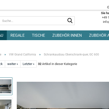
Sie h
+49 
Suche...
info
AU
REGALE
TISCHE
ZUBEHÖR INNEN
ZUBEHÖR 
»
»
e
VW Grand California
Schrankausbau Oberschrank-quer, GC 600
ck
weiter »
Letzter »
32
Artikel in dieser Kategorie