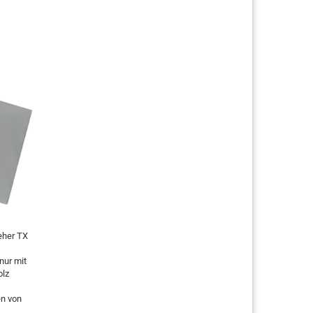
eher TX
nur mit
olz
en von