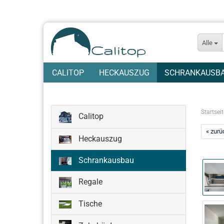
Alle
CALITOP
HECKAUSZUG
SCHRANKAUSB
Startseit
Calitop
« zurü
Heckauszug
Schrankausbau
Regale
Tische