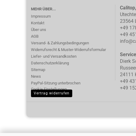
Calitop
MEHR ÜBER...
Utecht
Impressum
23564 
Kontakt
+49 17
Über uns
+49 45
AGB
info@ca
Versand- & Zahlungsbedingungen
Widerrufsrecht & Muster-Widerrufsformular
Servic
Liefer- und Versandkosten
Dierk S
Datenschutzerklärung
Russee
Sitemap
24111 K
News
+49 43
PayPal-Sitzung unterbrochen
+49 15
Cookie Einstellungen
Vertrag widerrufen