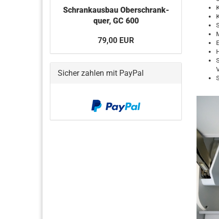
K
Schrankausbau Oberschrank-
K
quer, GC 600
M
79,00 EUR
E
H
S
V
Sicher zahlen mit PayPal
S