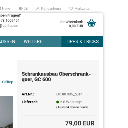
News
DE
Kundenlogin
Merkzettel
aben Fragen?
178 1009454
Ihr Warenkorb
@calitop.de
0,00 EUR
AUSSEN
WEITERE
TIPPS & TRICKS
Schrankausbau Oberschrank-
quer, GC 600
Calitop
Art.Nr.:
GC 80 005_quer
Lieferzeit:
2-8 Werktage
(Ausland abweichend)
79,00 EUR