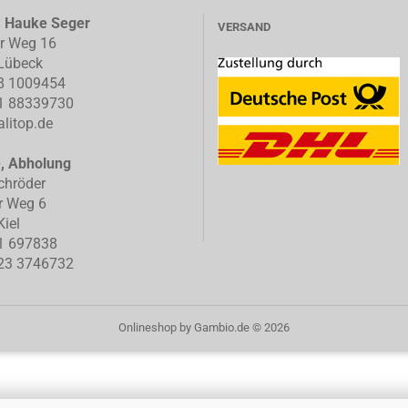
, Hauke Seger
VERSAND
er Weg 16
Lübeck
8 1009454
1 88339730
litop.de
e, Abholung
chröder
r Weg 6
iel
1 697838
23 3746732
Onlineshop
by Gambio.de © 2026