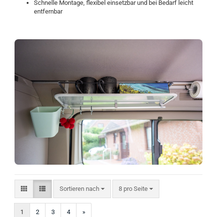
Schnelle Montage, flexibel einsetzbar und bei Bedarf leicht
entfernbar
Sortieren nach
pro Seite
Sortieren nach
8 pro Seite
1
2
3
4
»