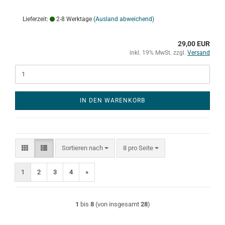
Lieferzeit:
2-8 Werktage
(Ausland abweichend)
29,00 EUR
inkl. 19% MwSt. zzgl.
Versand
IN DEN WARENKORB
Sortieren nach
pro Seite
Sortieren nach
8 pro Seite
1
2
3
4
»
1
bis
8
(von insgesamt
28
)