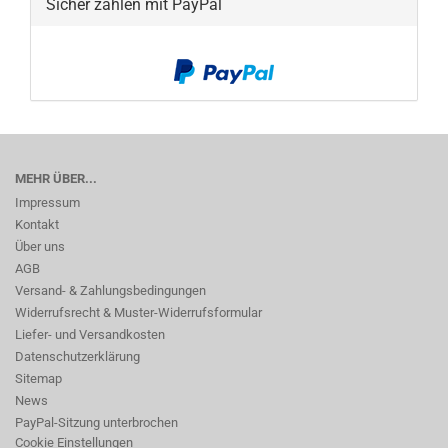
Sicher zahlen mit PayPal
MEHR ÜBER...
Impressum
Kontakt
Über uns
AGB
Versand- & Zahlungsbedingungen
Widerrufsrecht & Muster-Widerrufsformular
Liefer- und Versandkosten
Datenschutzerklärung
Sitemap
News
PayPal-Sitzung unterbrochen
Cookie Einstellungen