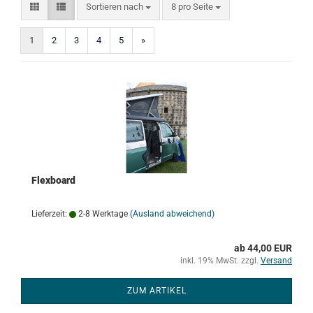
Sortieren nach
pro Seite
Sortieren nach
8 pro Seite
1
2
3
4
5
»
Flexboard
Lieferzeit:
2-8 Werktage
(Ausland abweichend)
ab 44,00 EUR
inkl. 19% MwSt. zzgl.
Versand
ZUM ARTIKEL