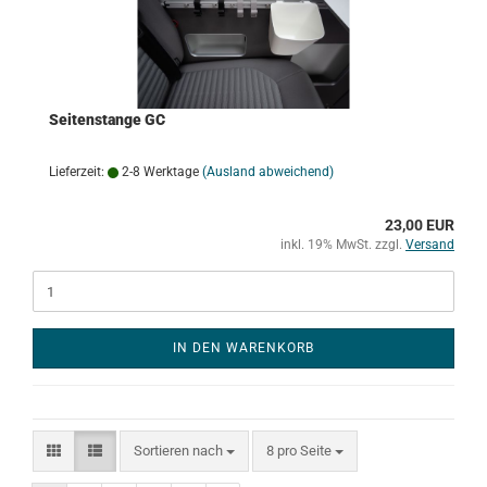
Seitenstange GC
Lieferzeit:
2-8 Werktage
(Ausland abweichend)
23,00 EUR
inkl. 19% MwSt. zzgl.
Versand
IN DEN WARENKORB
Sortieren nach
pro Seite
Sortieren nach
8 pro Seite