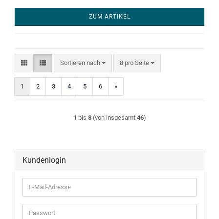
ZUM ARTIKEL
Sortieren nach
pro Seite
Sortieren nach
8 pro Seite
1
2
3
4
5
6
»
1
bis
8
(von insgesamt
46
)
Kundenlogin
E-
Mail-
Adresse
Passwort