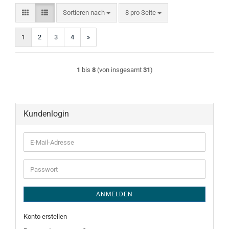
Sortieren nach
pro Seite
Sortieren nach
8 pro Seite
1
2
3
4
»
1
bis
8
(von insgesamt
31
)
Kundenlogin
E-
Mail-
Adresse
Passwort
ANMELDEN
Konto erstellen