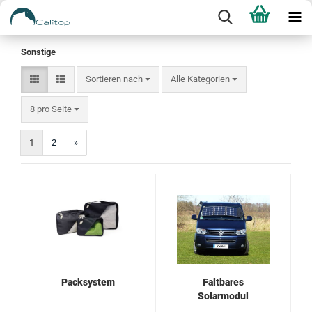
Sonstige
Sortieren nach
Sortieren nach
Alle Kategorien
pro Seite
8 pro Seite
1
2
»
Packsystem
Faltbares
Solarmodul