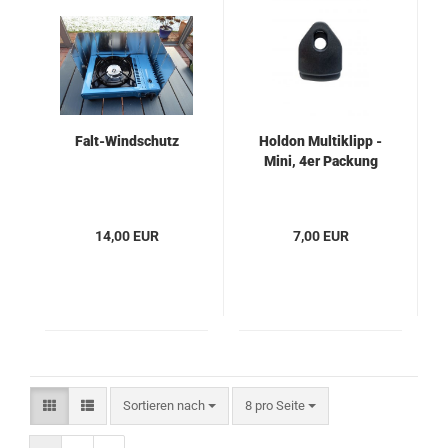
Falt-Windschutz
Holdon Multiklipp -
Mini, 4er Packung
14,00 EUR
7,00 EUR
Sortieren nach
pro Seite
Sortieren nach
8 pro Seite