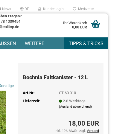
News
DE
Kundenlogin
Merkzettel
aben Fragen?
178 1009454
Ihr Warenkorb
@calitop.de
0,00 EUR
AUSSEN
WEITERE
TIPPS & TRICKS
Bochnia Faltkanister - 12 L
Sonstige
Art.Nr.:
CT 60 010
Lieferzeit:
2-8 Werktage
(Ausland abweichend)
18,00 EUR
inkl. 19% MwSt. zzgl.
Versand