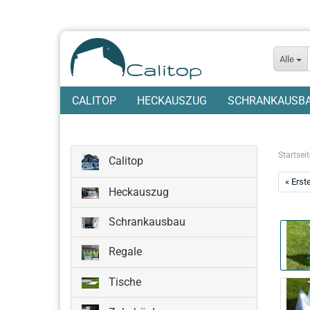
Alle
CALITOP
HECKAUSZUG
SCHRANKAUSB
Startseit
Calitop
« Erst
Heckauszug
Schrankausbau
Regale
Tische