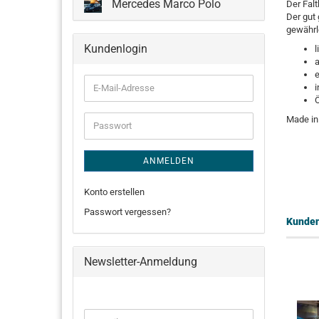
Mercedes Marco Polo
Der Fal
Der gut 
gewährle
Kundenlogin
l
a
e
E-
i
Mail-
Adresse
Made i
Passwort
ANMELDEN
Konto erstellen
Passwort vergessen?
Kunden,
Newsletter-Anmeldung
WEITER