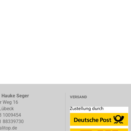
, Hauke Seger
VERSAND
er Weg 16
Lübeck
8 1009454
1 88339730
litop.de