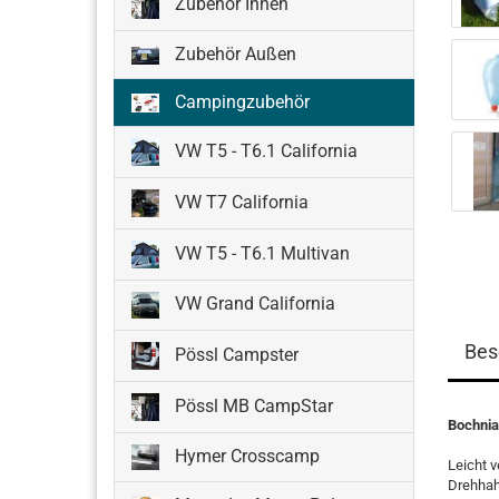
Zubehör Innen
Zubehör Außen
Campingzubehör
VW T5 - T6.1 California
VW T7 California
VW T5 - T6.1 Multivan
VW Grand California
Bes
Pössl Campster
Pössl MB CampStar
Bochnia
Hymer Crosscamp
Leicht 
Drehhah