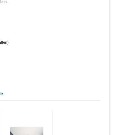
aben.
alten
)
t: