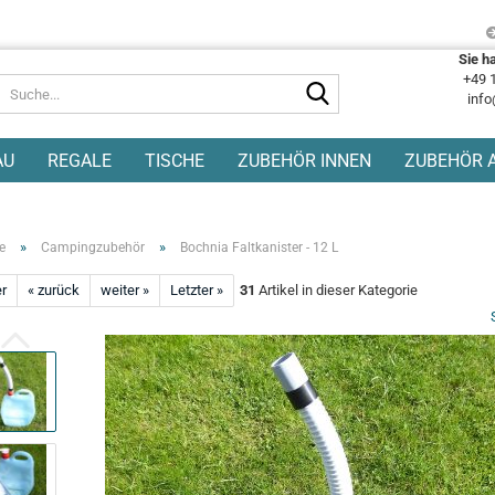
Sie h
+49 
Suche...
info
AU
REGALE
TISCHE
ZUBEHÖR INNEN
ZUBEHÖR 
»
»
e
Campingzubehör
Bochnia Faltkanister - 12 L
er
« zurück
weiter »
Letzter »
31
Artikel in dieser Kategorie