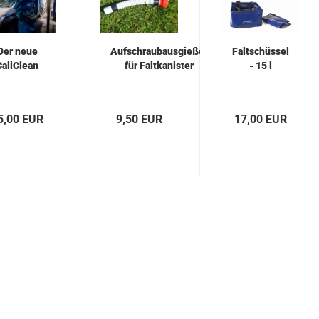
Der neue
Aufschraubausgießer
Faltschüssel
CaliClean
für Faltkanister
- 15 l
5,00 EUR
9,50 EUR
17,00 EUR