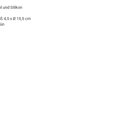
l und Silikon
 4,5 x Ø 15,5 cm
rün