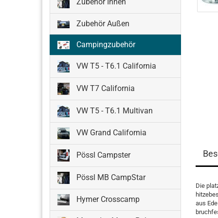
Zubehör Innen
Zubehör Außen
Campingzubehör
VW T5 - T6.1 California
VW T7 California
VW T5 - T6.1 Multivan
VW Grand California
Bes
Pössl Campster
Pössl MB CampStar
Die plat
hitzebe
Hymer Crosscamp
aus Edel
bruchfes