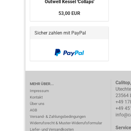
Outwell Kessel 'Collaps'
53,00 EUR
Sicher zahlen mit PayPal
Calitop
MEHR ÜBER...
Utecht
Impressum
23564 
Kontakt
+49 17
Über uns
+49 45
AGB
info@ca
Versand- & Zahlungsbedingungen
Widerrufsrecht & Muster-Widerrufsformular
Servic
Liefer- und Versandkosten