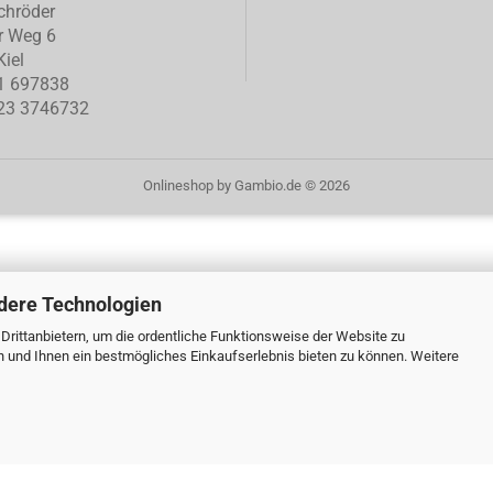
chröder
r Weg 6
iel
1 697838
23 3746732
Onlineshop
by Gambio.de © 2026
dere Technologien
rittanbietern, um die ordentliche Funktionsweise der Website zu
n und Ihnen ein bestmögliches Einkaufserlebnis bieten zu können. Weitere