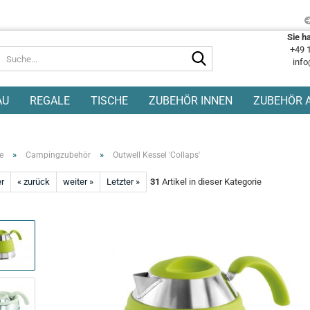
Sie h
+49 
Suche...
info
AU
REGALE
TISCHE
ZUBEHÖR INNEN
ZUBEHÖR 
»
»
e
Campingzubehör
Outwell Kessel 'Collaps'
er
« zurück
weiter »
Letzter »
31
Artikel in dieser Kategorie