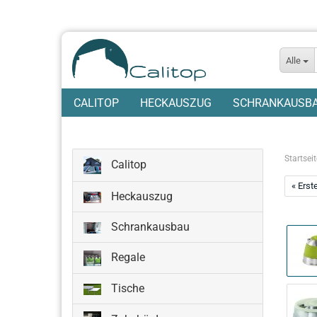
Alle
CALITOP
HECKAUSZUG
SCHRANKAUSB
Startseit
Calitop
« Erst
Heckauszug
Schrankausbau
Regale
Tische