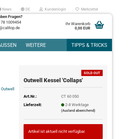
News
DE
Kundenlogin
Merkzettel
aben Fragen?
178 1009454
Ihr Warenkorb
@calitop.de
0,00 EUR
AUSSEN
WEITERE
TIPPS & TRICKS
SOLD OUT
Outwell Kessel 'Collaps'
Outwell
Art.Nr.:
CT 60 050
Lieferzeit:
2-8 Werktage
(Ausland abweichend)
Artikel ist aktuell nicht verfügbar.