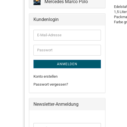
Mercedes Marco Polo
Edelstah
1,5 Liter
Packmaß
Kundenlogin
Farbe g
E-
Mail-
Adresse
Passwort
ANMELDEN
Konto erstellen
Passwort vergessen?
Newsletter-Anmeldung
WEITER