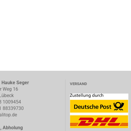
, Hauke Seger
VERSAND
er Weg 16
Lübeck
8 1009454
1 88339730
litop.de
e, Abholung