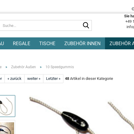
Sie h
+49 
Suche...
info
AU
REGALE
TISCHE
ZUBEHÖR INNEN
ZUBEHÖR 
»
»
e
Zubehör Außen
10 Speedgummis
er
« zurück
weiter »
Letzter »
48
Artikel in dieser Kategorie