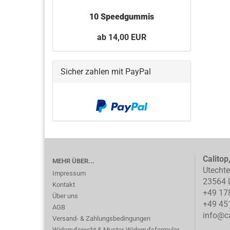
10 Speedgummis
ab 14,00 EUR
Sicher zahlen mit PayPal
Calitop
MEHR ÜBER...
Utecht
Impressum
23564 
Kontakt
+49 17
Über uns
+49 45
AGB
info@ca
Versand- & Zahlungsbedingungen
Widerrufsrecht & Muster-Widerrufsformular