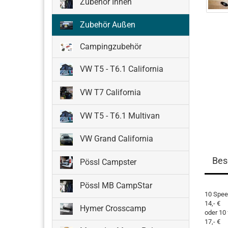
Zubehör Innen
Zubehör Außen
Campingzubehör
VW T5 - T6.1 California
VW T7 California
VW T5 - T6.1 Multivan
VW Grand California
Bes
Pössl Campster
Pössl MB CampStar
10 Spee
14,- €
Hymer Crosscamp
oder 10
17,- €