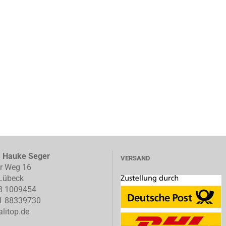
, Hauke Seger
VERSAND
er Weg 16
Lübeck
8 1009454
1 88339730
litop.de