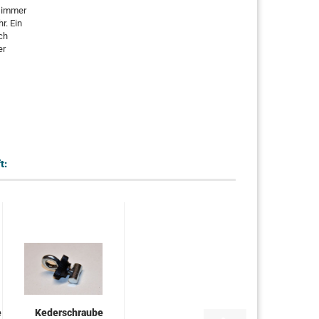
n immer
r. Ein
ch
er
t:
e
Kederschraube