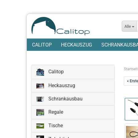
Alle
CALITOP
HECKAUSZUG
SCHRANKAUSB
Startseit
Calitop
« Erst
Heckauszug
Schrankausbau
Regale
Tische