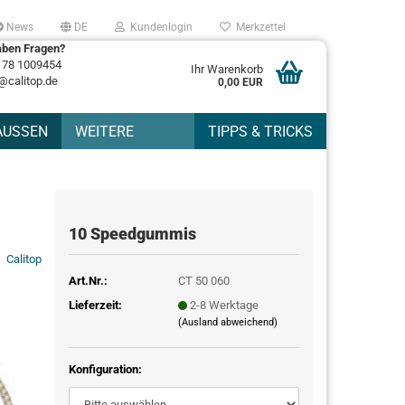
News
DE
Kundenlogin
Merkzettel
aben Fragen?
178 1009454
Ihr Warenkorb
@calitop.de
0,00 EUR
AUSSEN
WEITERE
TIPPS & TRICKS
10 Speedgummis
Calitop
Art.Nr.:
CT 50 060
Lieferzeit:
2-8 Werktage
(Ausland abweichend)
Konfiguration: