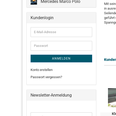
Mercedes Marco Polo
Mit sei
in ausr
Seilend
Kundenlogin
geführt
Spanngu
E-
Mail-
Adresse
Passwort
ANMELDEN
Kunden,
Konto erstellen
Passwort vergessen?
Newsletter-Anmeldung
Kl
WEITER