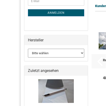
E-
ZUR
Mail
Kunden,
NEWSLETTER-
ANMELDUNG
ANMELDEN
Hersteller
R
Sc
Zuletzt angesehen
4