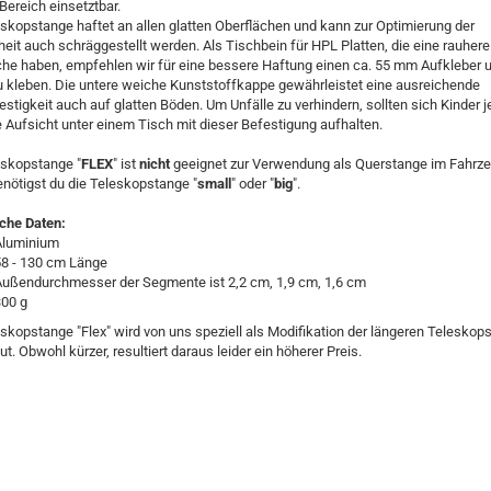
Bereich einsetztbar.
eskopstange haftet an allen glatten Oberflächen und kann zur Optimierung der
heit auch schräggestellt werden. Als Tischbein für HPL Platten, die eine rauhere
che haben, empfehlen wir für eine bessere Haftung einen ca. 55 mm Aufkleber u
zu kleben. Die untere weiche Kunststoffkappe gewährleistet eine ausreichende
stigkeit auch auf glatten Böden. Um Unfälle zu verhindern, sollten sich Kinder 
 Aufsicht unter einem Tisch mit dieser Befestigung aufhalten.
eskopstange "
FLEX
" ist
nicht
geeignet zur Verwendung als Querstange im Fahrze
enötigst du die Teleskopstange "
small
" oder "
big
".
che Daten:
Aluminium
58 - 130 cm Länge
Außendurchmesser der Segmente ist 2,2 cm, 1,9 cm, 1,6 cm
300 g
skopstange "Flex" wird von uns speziell als Modifikation der längeren Teleskop
. Obwohl kürzer, resultiert daraus leider ein höherer Preis.