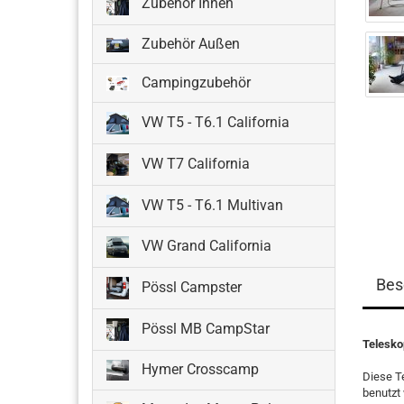
Zubehör Innen
Zubehör Außen
Campingzubehör
VW T5 - T6.1 California
VW T7 California
VW T5 - T6.1 Multivan
VW Grand California
Bes
Pössl Campster
Pössl MB CampStar
Telesko
Hymer Crosscamp
Diese T
benutzt 