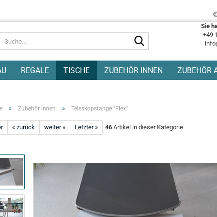
Sie h
+49 
Suche...
info
AU
REGALE
TISCHE
ZUBEHÖR INNEN
ZUBEHÖR 
»
»
e
Zubehör Innen
Teleskopstange "Flex"
er
« zurück
weiter »
Letzter »
46
Artikel in dieser Kategorie