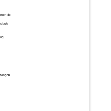
nter die
jedoch
ug.
stangen