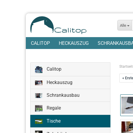
Alle
CALITOP
HECKAUSZUG
SCHRANKAUSB
Startseit
Calitop
« Erst
Heckauszug
Schrankausbau
Regale
Tische