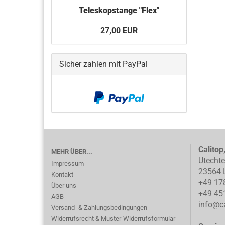
Teleskopstange "Flex"
27,00 EUR
Sicher zahlen mit PayPal
Calitop
MEHR ÜBER...
Utecht
Impressum
23564 
Kontakt
+49 17
Über uns
+49 45
AGB
info@ca
Versand- & Zahlungsbedingungen
Widerrufsrecht & Muster-Widerrufsformular