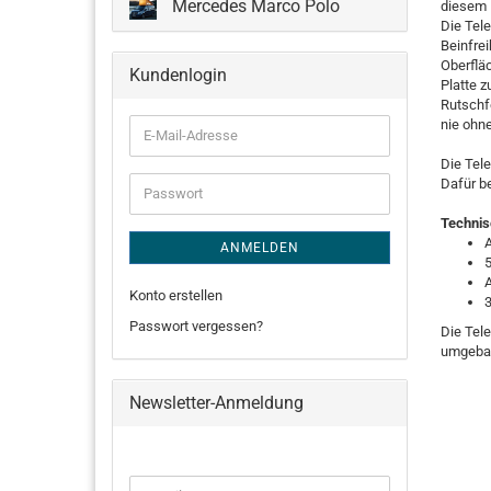
Mercedes Marco Polo
diesem 
Die Tel
Beinfrei
Oberflä
Kundenlogin
Platte 
Rutschfe
nie ohne
E-
Mail-
Die Tel
Adresse
Dafür b
Passwort
Technis
ANMELDEN
Konto erstellen
Passwort vergessen?
Die Tele
umgebaut
Newsletter-Anmeldung
WEITER