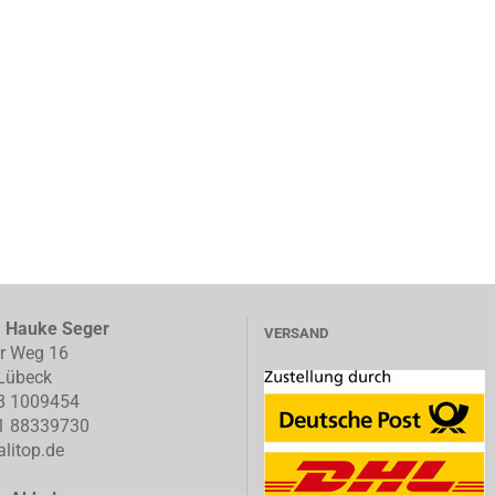
, Hauke Seger
VERSAND
er Weg 16
Lübeck
8 1009454
1 88339730
litop.de