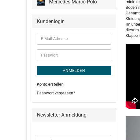
Mercedes Marco Polo
minimie
Böden i
Gesamtt
Kleidung
Kundenlogin
Im unte
diesem 
Klappe 
E-
Mail-
Adresse
Passwort
ANMELDEN
Konto erstellen
Passwort vergessen?
Newsletter-Anmeldung
WEITER