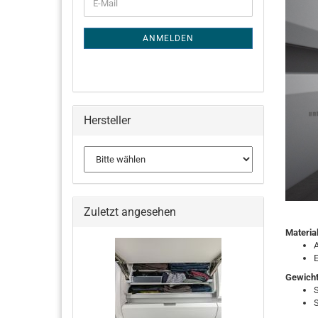
E-
ZUR
Mail
NEWSLETTER-
ANMELDUNG
ANMELDEN
Hersteller
Zuletzt angesehen
Material
E
Gewicht