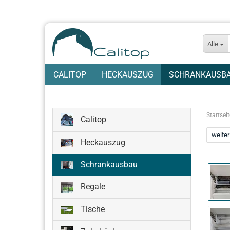
Alle
CALITOP
HECKAUSZUG
SCHRANKAUSB
Startseit
Calitop
weiter
Heckauszug
Schrankausbau
Regale
Tische