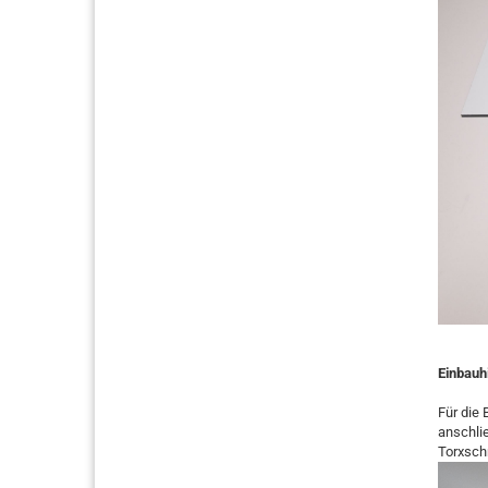
Einbauh
Für die
anschli
Torxsch