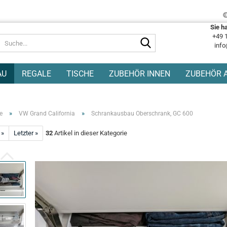
Sie h
+49 
Suche...
info
AU
REGALE
TISCHE
ZUBEHÖR INNEN
ZUBEHÖR 
»
»
e
VW Grand California
Schrankausbau Oberschrank, GC 600
 »
Letzter »
32
Artikel in dieser Kategorie