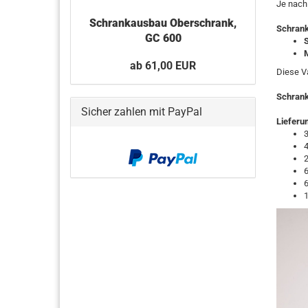
Je nach
Schrankausbau Oberschrank,
Schrank
GC 600
ab 61,00 EUR
Diese V
Schrank
Sicher zahlen mit PayPal
Lieferu
3
4
2