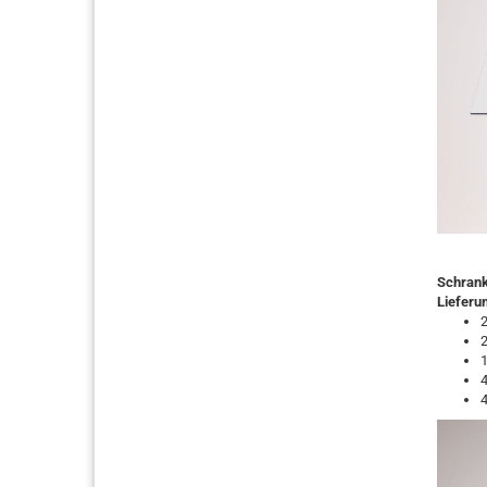
Schrank
Lieferu
2
2
1