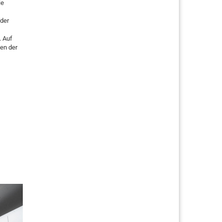
ie
 der
. Auf
en der