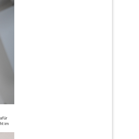
afür
ht im