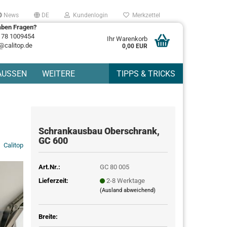
News
DE
Kundenlogin
Merkzettel
aben Fragen?
178 1009454
Ihr Warenkorb
@calitop.de
0,00 EUR
AUSSEN
WEITERE
TIPPS & TRICKS
Schrankausbau Oberschrank,
GC 600
Calitop
Art.Nr.:
GC 80 005
Lieferzeit:
2-8 Werktage
(Ausland abweichend)
Breite: