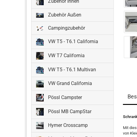
Zubehör Innen
Zubehör Außen
Campingzubehör
VW T5 - T6.1 California
VW T7 California
VW T5 - T6.1 Multivan
VW Grand California
Bes
Pössl Campster
Pössl MB CampStar
Schrank
Hymer Crosscamp
Mit die
von Klei