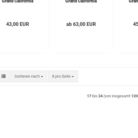
Grand California
Grand California
Gran
43,00 EUR
ab 63,00 EUR
4
Sortieren nach
pro Seite
Sortieren nach
8 pro Seite
17
bis
24
(von insgesamt
120