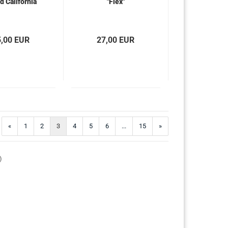
d California
"Flex"
5,00 EUR
27,00 EUR
«
1
2
3
4
5
6
...
15
»
)