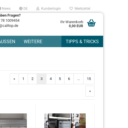
News
DE
Kundenlogin
Merkzettel
aben Fragen?
178 1009454
Ihr Warenkorb
@calitop.de
0,00 EUR
AUSSEN
WEITERE
TIPPS & TRICKS
«
1
2
3
4
5
6
...
15
»