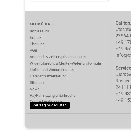
Calitop
MEHR ÜBER...
Utecht
Impressum
23564 
Kontakt
+49 17
Über uns
+49 45
AGB
info@ca
Versand- & Zahlungsbedingungen
Widerrufsrecht & Muster-Widerrufsformular
Servic
Liefer- und Versandkosten
Dierk S
Datenschutzerklärung
Russee
Sitemap
24111 K
News
+49 43
PayPal-Sitzung unterbrochen
+49 15
Cookie Einstellungen
Vertrag widerrufen