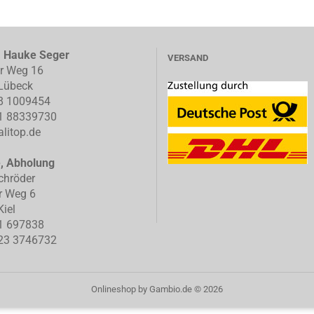
, Hauke Seger
VERSAND
er Weg 16
Lübeck
8 1009454
1 88339730
litop.de
e, Abholung
chröder
r Weg 6
iel
1 697838
23 3746732
Onlineshop
by Gambio.de © 2026