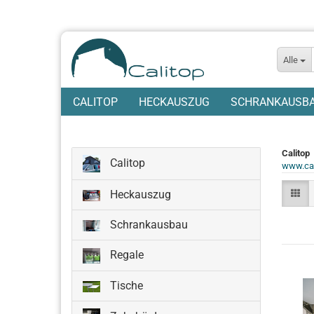
Alle
CALITOP
HECKAUSZUG
SCHRANKAUSB
Calitop
Calitop
www.cal
Heckauszug
Schrankausbau
Regale
Tische