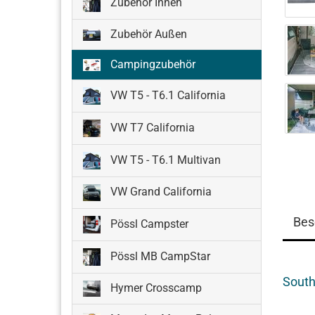
Zubehör Innen
Zubehör Außen
Campingzubehör
VW T5 - T6.1 California
VW T7 California
VW T5 - T6.1 Multivan
VW Grand California
Bes
Pössl Campster
Pössl MB CampStar
South
Hymer Crosscamp