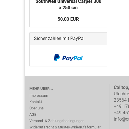
Southwell Universal Carpet 300
x 250 cm
50,00 EUR
Sicher zahlen mit PayPal
Calitop
MEHR ÜBER...
Utecht
Impressum
23564 
Kontakt
+49 17
Über uns
+49 45
AGB
info@ca
Versand- & Zahlungsbedingungen
Widerrufsrecht & Muster-Widerrufsformular