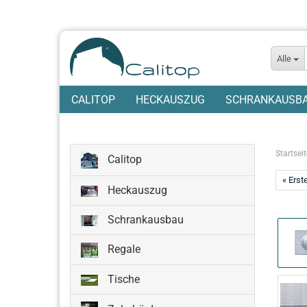
Alle
CALITOP
HECKAUSZUG
SCHRANKAUSB
Startseit
Calitop
« Erst
Heckauszug
Schrankausbau
Regale
Tische