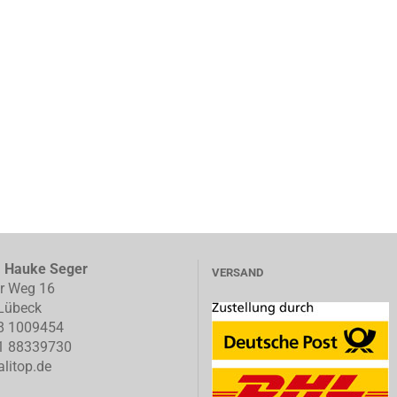
, Hauke Seger
VERSAND
er Weg 16
Lübeck
8 1009454
1 88339730
litop.de