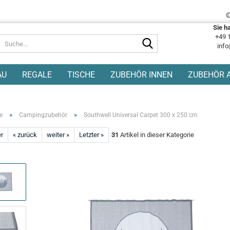
Sie h
+49 
Suche...
info
AU
REGALE
TISCHE
ZUBEHÖR INNEN
ZUBEHÖR 
»
»
e
Campingzubehör
Southwell Universal Carpet 300 x 250 cm
er
« zurück
weiter »
Letzter »
31
Artikel in dieser Kategorie