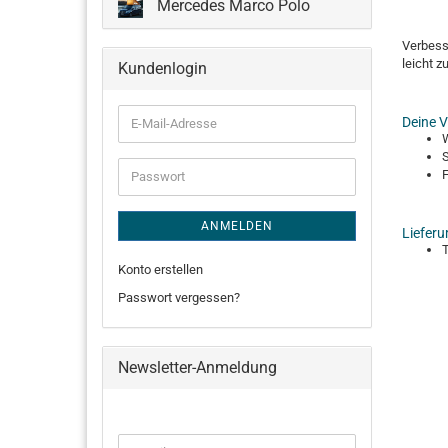
Mercedes Marco Polo
Verbess
leicht z
Kundenlogin
Deine V
E-
W
Mail-
S
Adresse
F
Passwort
ANMELDEN
Liefer
Konto erstellen
Passwort vergessen?
Newsletter-Anmeldung
WEITER