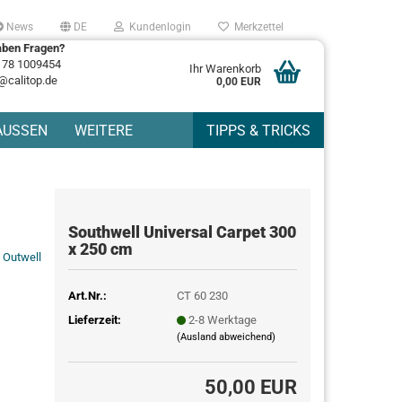
News
DE
Kundenlogin
Merkzettel
aben Fragen?
178 1009454
Ihr Warenkorb
@calitop.de
0,00 EUR
AUSSEN
WEITERE
TIPPS & TRICKS
Southwell Universal Carpet 300
x 250 cm
Outwell
Art.Nr.:
CT 60 230
Lieferzeit:
2-8 Werktage
(Ausland abweichend)
50,00 EUR