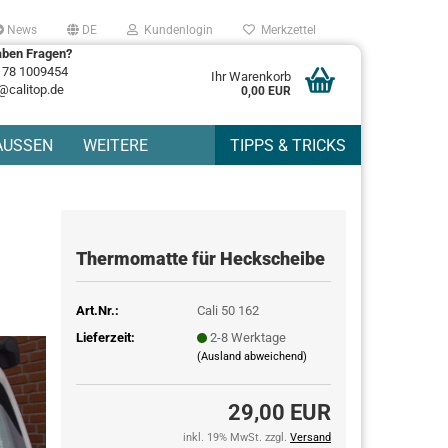
News
DE
Kundenlogin
Merkzettel
aben Fragen?
178 1009454
Ihr Warenkorb
@calitop.de
0,00 EUR
AUSSEN
WEITERE
TIPPS & TRICKS
Thermomatte für Heckscheibe
Art.Nr.:
Cali 50 162
Lieferzeit:
2-8 Werktage
(Ausland abweichend)
29,00 EUR
inkl. 19% MwSt. zzgl.
Versand