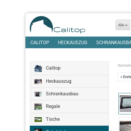
Alle
CALITOP
HECKAUSZUG
SCHRANKAUSB
Startseit
Calitop
« Erst
Heckauszug
Schrankausbau
Regale
Tische