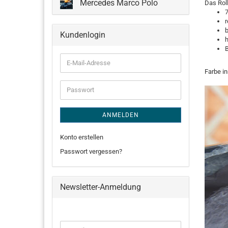
Mercedes Marco Polo
Das Roll
7
r
b
Kundenlogin
E-
Mail-
Farbe in
Adresse
Passwort
ANMELDEN
Konto erstellen
Passwort vergessen?
Newsletter-Anmeldung
WEITER