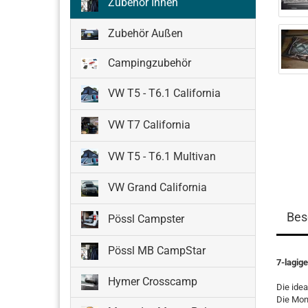
Zubehör Innen
Zubehör Außen
Campingzubehör
VW T5 - T6.1 California
VW T7 California
VW T5 - T6.1 Multivan
VW Grand California
Bes
Pössl Campster
Pössl MB CampStar
7-lagig
Hymer Crosscamp
Die idea
Die Mon