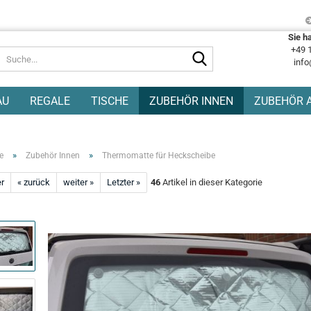
Sie h
+49 
Suche...
info
AU
REGALE
TISCHE
ZUBEHÖR INNEN
ZUBEHÖR 
»
»
e
Zubehör Innen
Thermomatte für Heckscheibe
er
« zurück
weiter »
Letzter »
46
Artikel in dieser Kategorie