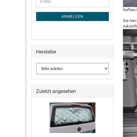
E-
ZUR
Mail
NEWSLETTER-
Aufbau 
ANMELDUNG
ANMELDEN
Die Hec
zukünfti
Hersteller
Zuletzt angesehen