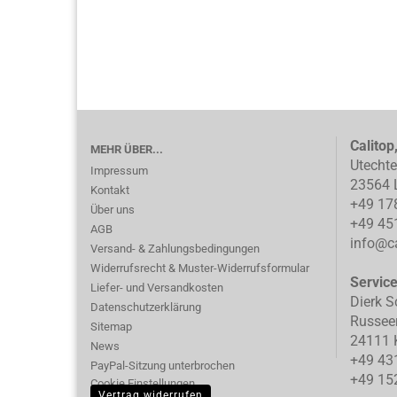
Calitop
MEHR ÜBER...
Utecht
Impressum
23564 
Kontakt
+49 17
Über uns
+49 45
AGB
info@ca
Versand- & Zahlungsbedingungen
Widerrufsrecht & Muster-Widerrufsformular
Servic
Liefer- und Versandkosten
Dierk S
Datenschutzerklärung
Russee
Sitemap
24111 K
News
+49 43
PayPal-Sitzung unterbrochen
+49 15
Cookie Einstellungen
Vertrag widerrufen