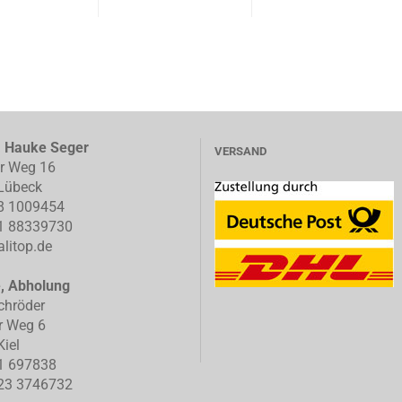
, Hauke Seger
VERSAND
er Weg 16
Lübeck
8 1009454
1 88339730
litop.de
e, Abholung
chröder
r Weg 6
iel
1 697838
23 3746732