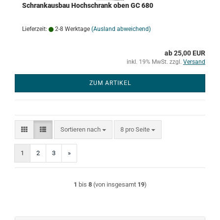
Schrankausbau Hochschrank oben GC 680
Lieferzeit:
2-8 Werktage
(Ausland abweichend)
ab 25,00 EUR
inkl. 19% MwSt. zzgl.
Versand
ZUM ARTIKEL
Sortieren nach
pro Seite
Sortieren nach
8 pro Seite
1
2
3
»
1
bis
8
(von insgesamt
19
)