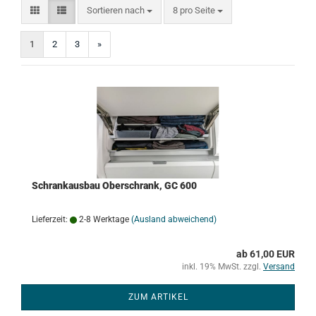
Sortieren nach
pro Seite
Sortieren nach
8 pro Seite
1
2
3
»
Schrankausbau Oberschrank, GC 600
Lieferzeit:
2-8 Werktage
(Ausland abweichend)
ab 61,00 EUR
inkl. 19% MwSt. zzgl.
Versand
ZUM ARTIKEL