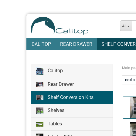
All
CALITOP
REAR DRAWER
SHELF CONVER
Main pa
Calitop
next »
Rear Drawer
Shelf Conversion Kits
Shelves
Tables