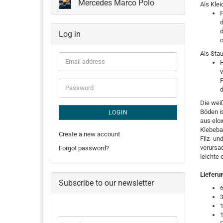
Mercedes Marco Polo
Als Klei
F
d
Log in
o
Als Sta
Email
H
address
v
P
Password
d
Die wei
Böden is
LOGIN
aus elo
Klebeba
Create a new account
Filz- u
verursa
Forgot password?
leichte 
Lieferu
Subscribe to our newsletter
3
1
CONTINUE