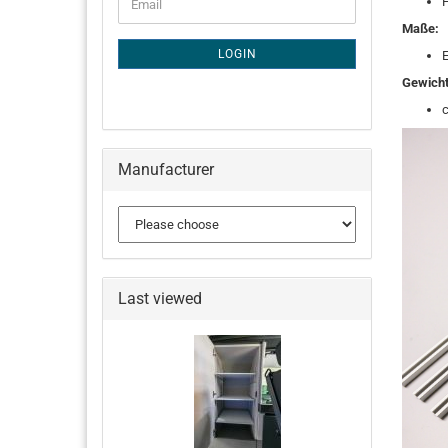
F
Email
TO
Maße:
NEWSLETTER
SUBSCRIPTION
LOGIN
E
PAGE
Gewicht
c
Manufacturer
Last viewed