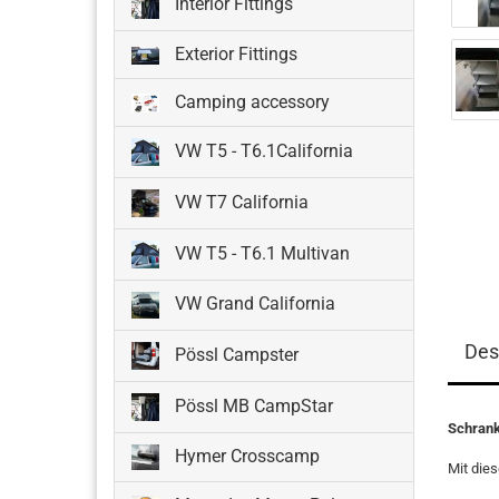
Interior Fittings
Exterior Fittings
Camping accessory
VW T5 - T6.1California
VW T7 California
VW T5 - T6.1 Multivan
VW Grand California
Des
Pössl Campster
Pössl MB CampStar
Schran
Hymer Crosscamp
Mit die