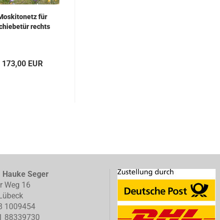
Moskitonetz für
chiebetür rechts
173,00 EUR
, Hauke Seger
er Weg 16
Lübeck
8 1009454
1 88339730