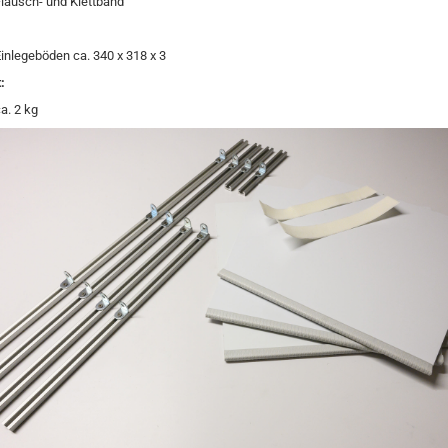
lausch- und Klettband
inlegeböden ca. 340 x 318 x 3
:
a. 2 kg