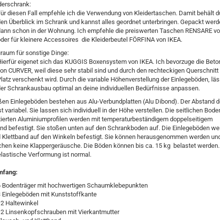
derschrank:
ür diesen Fall empfehle ich die Verwendung von Kleidertaschen. Damit behält 
en Überblick im Schrank und kannst alles geordnet unterbringen. Gepackt wer
dann schon in der Wohnung. Ich empfehle die preiswerten Taschen RENSARE v
der für kleinere Accessoires die Kleiderbeutel FÖRFINA von IKEA.
uraum für sonstige Dinge:
ierfür eigenet sich das KUGGIS Boxensystem von IKEA. Ich bevorzuge die Bet
on CURVER, weil diese sehr stabil sind und durch den rechteckigen Querschnitt
latz verschenkt wird. Durch die variable Höhenverstellung der Einlegeböden, läs
er Schrankausbau optimal an deine individuellen Bedürfnisse anpassen.
ßen Einlegeböden bestehen aus Alu-Verbundplatten (Alu Dibond). Der Abstand d
t variabel. Sie lassen sich individuell in der Höhe verstellen. Die seitlichen Bode
xierten Aluminiumprofilen werden mit temperaturbeständigem doppelseitigem
nd befestigt. Sie stoßen unten auf den Schrankboden auf. Die Einlegeböden we
nd Klettband auf den Winkeln befestigt. Sie können herausgenommen werden un
chen keine Klappergeräusche. Die Böden können bis ca. 15 kg belastet werden.
elastische Verformung ist normal.
mfang:
6 Bodenträger mit hochwertigen Schaumklebepunkten
 Einlegeböden mit Kunststoffkante
2 Haltewinkel
12 Linsenkopfschrauben mit Vierkantmutter