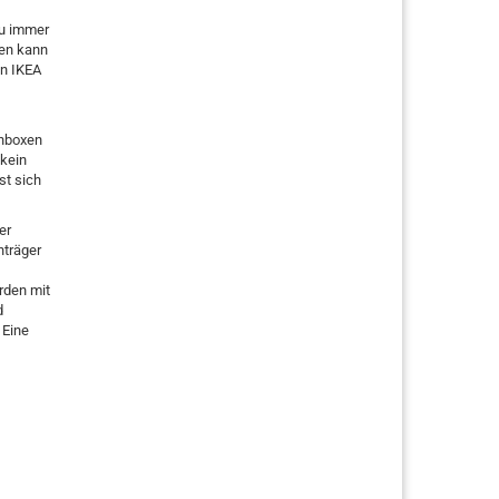
du immer
den kann
on IKEA
onboxen
 kein
st sich
er
nträger
rden mit
d
 Eine