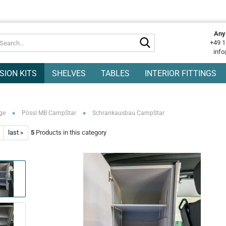
Any
Search...
+49 1
info
SION KITS
SHELVES
TABLES
INTERIOR FITTINGS
»
»
ge
Pössl MB CampStar
Schrankausbau CampStar
last »
5
Products in this category