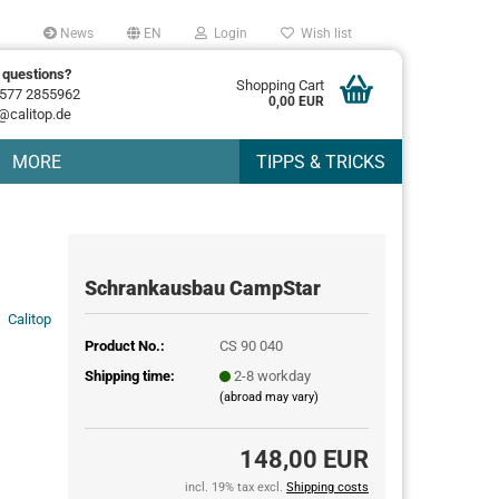
News
EN
Login
Wish list
 questions?
Shopping Cart
577 2855962
0,00 EUR
@calitop.de
MORE
TIPPS & TRICKS
Schrankausbau CampStar
Calitop
Product No.:
CS 90 040
Shipping time:
2-8 workday
(abroad may vary)
148,00 EUR
incl. 19% tax excl.
Shipping costs