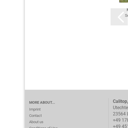
S
Calitop
MORE ABOUT...
Utecht
Imprint
23564 
Contact
+49 17
About us
+49 45