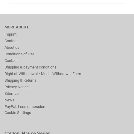
MORE ABOUT...
Imprint
Contact
About us
Conditions of Use
Contact
Shipping & payment conditions
Right of Withdrawal / Model Withdrawal Form
Shipping & Returns
Privacy Notice
Sitemap
News
PayPal: Loss of session
Cookie Settings
Calitop, Hauke Seger