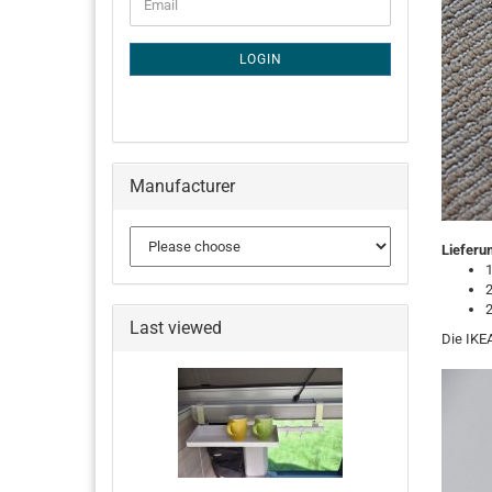
Email
TO
NEWSLETTER
SUBSCRIPTION
LOGIN
PAGE
Manufacturer
Lieferu
1
2
Last viewed
Die IKEA