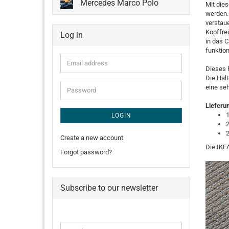
Mercedes Marco Polo
Mit die
werden.
verstaue
Kopffre
Log in
in das C
funktion
Email
Dieses 
address
Die Halt
eine seh
Password
Lieferu
1
LOGIN
2
Create a new account
Die IKEA
Forgot password?
Subscribe to our newsletter
CONTINUE