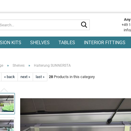
Any
Search...
+49 1
info
SION KITS
SHELVES
TABLES
INTERIOR FITTINGS
»
»
ge
Shelves
Halterung SUNNERSTA
« back
next »
last »
28
Products in this category