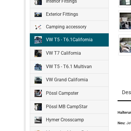
Interior Fittings
Exterior Fittings
Camping accessory
VW T5 - T6.1California
VW T7 California
VW T5 - T6.1 Multivan
VW Grand California
Des
Pössl Campster
Pössl MB CampStar
Halteru
Hymer Crosscamp
Neu:
Je