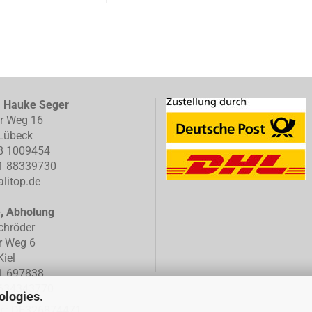
, Hauke Seger
er Weg 16
Lübeck
8 1009454
1 88339730
litop.de
e, Abholung
chröder
r Weg 6
iel
1 697838
634343770
ologies.
Nr.: DE326874471