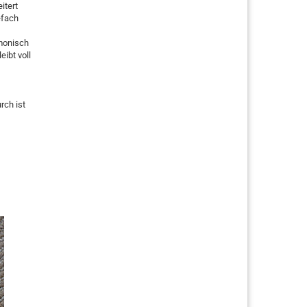
itert
efach
rmonisch
ibt voll
rch ist