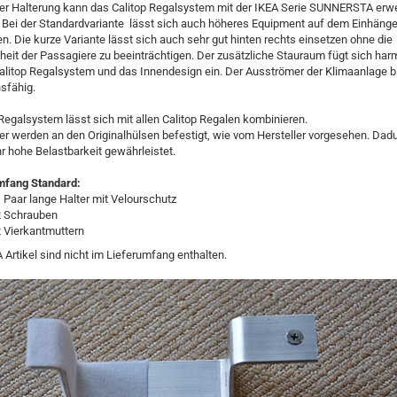
ser Halterung kann das Calitop Regalsystem mit der IKEA Serie SUNNERSTA erwe
 Bei der Standardvariante lässt sich auch höheres Equipment auf dem Einhäng
n. Die kurze Variante lässt sich auch sehr gut hinten rechts einsetzen ohne die
iheit der Passagiere zu beeinträchtigen. Der zusätzliche Stauraum fügt sich ha
alitop Regalsystem und das Innendesign ein. Der Ausströmer der Klimaanlage ble
sfähig.
Regalsystem lässt sich mit allen Calitop Regalen kombinieren.
er werden an den Originalhülsen befestigt, wie vom Hersteller vorgesehen. Dadu
r hohe Belastbarkeit gewährleistet.
mfang Standard:
 Paar lange Halter mit Velourschutz
2 Schrauben
 Vierkantmuttern
 Artikel sind nicht im Lieferumfang enthalten.