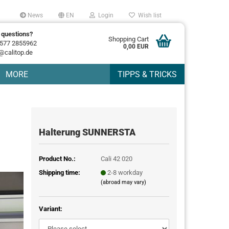
News
EN
Login
Wish list
 questions?
Shopping Cart
577 2855962
0,00 EUR
@calitop.de
MORE
TIPPS & TRICKS
Halterung SUNNERSTA
Product No.:
Cali 42 020
Shipping time:
2-8 workday
(abroad may vary)
Variant: