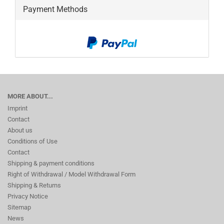
Payment Methods
MORE ABOUT...
Imprint
Contact
About us
Conditions of Use
Contact
Shipping & payment conditions
Right of Withdrawal / Model Withdrawal Form
Shipping & Returns
Privacy Notice
Sitemap
News